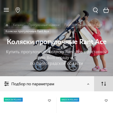
Каталог
Прогулочные коляски
Прогулочные коляски Rant
Коляски прогулочные Rant Ace
Коляски прогулочные Rant Ace
Купить прогулочную коляску Rant Ace с доставкой
по Волгограду и
по Волгоградской области
Подбор по параметрам
MADE IN POLAND
MADE IN POLAND