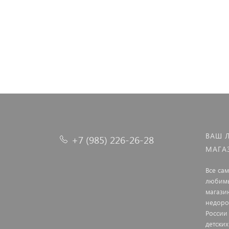
Перейти к товару
ВАШ 
+7 (985) 226-26-28
МАГА
Все са
любимы
магази
недорог
России
детских