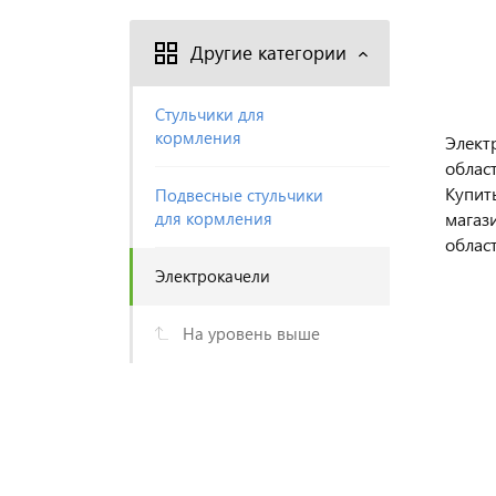
Другие категории
Стульчики для
кормления
Элект
облас
Купит
Подвесные стульчики
для кормления
магаз
област
Электрокачели
На уровень выше
КОЛЯСКА-ТРАНСФОРМЕР
НОВИНКА ОТ RANT!
КОЛЯСКА 2-В-1 FALCON
2-В-1 RANT BASIC RIVA