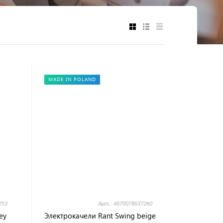
MADE IN POLAND
253
Арт.: 4670078637260
ey
Электрокачели Rant Swing beige