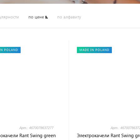
улярности
по цене
по алфавиту
IN POLAND
MADE IN POLAND
Арт.: 4670078637277
Арт.: 4670078637
окачели Rant Swing green
Электрокачели Rant Swing gr