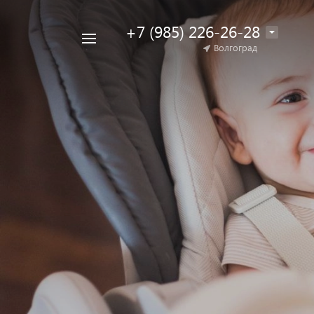
+7 (985) 226-26-28
Например,
Волгоград
Найти
коляска
в каталоге
для
двойни