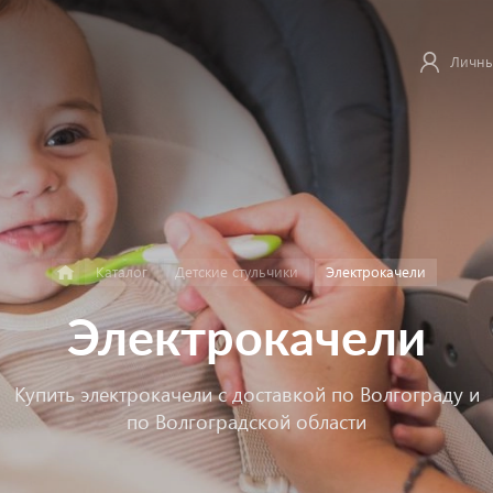
Личны
Каталог
Детские стульчики
Электрокачели
Электрокачели
Купить электрокачели с доставкой по Волгограду и
по Волгоградской области