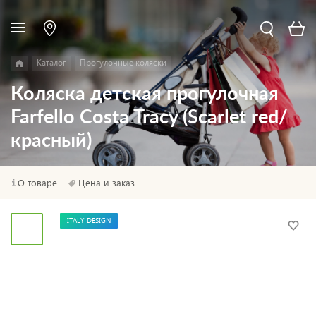
Каталог
Прогулочные коляски
Коляска детская прогулочная
Farfello Costa Tracy (Scarlet red/
красный)
О товаре
Цена и заказ
ITALY DESIGN