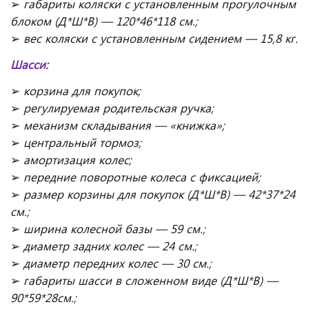
➢
габариты коляски с установленным прогулочным
блоком (Д*Ш*В) — 120*46*118 см.;
➢
вес коляски с установленным сидением — 15,8 кг.
Шасси:
➢
корзина для покупок;
➢
регулируемая родительская ручка;
➢
механизм складывания — «книжка»;
➢
центральный тормоз;
➢
амортизация колес;
➢
передние поворотные колеса с фиксацией;
➢
размер корзины для покупок (Д*Ш*В) — 42*37*24
см.;
➢
ширина колесной базы — 59 см.;
➢
диаметр задних колес — 24 см.;
➢
диаметр передних колес — 30 см.;
➢
габариты шасси в сложенном виде (Д*Ш*В) —
90*59*28см.;