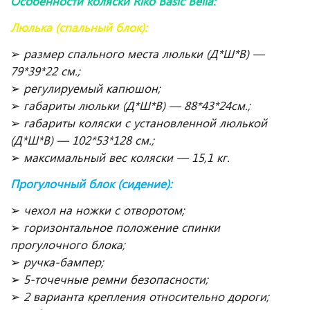
Особенности коляски Riko Basic Bella:
Люлька (спальный блок):
➢
размер спального места люльки (Д*Ш*В) —
79*39*22 см.;
➢
регулируемый капюшон;
➢
габариты люльки (Д*Ш*В) — 88*43*24см.;
➢
габариты коляски с установленной люлькой
(Д*Ш*В) — 102*53*128 см.;
➢
максимальный вес коляски — 15,1 кг.
Прогулочный блок (сидение):
➢
чехол на ножки с отворотом;
➢
горизонтальное положение спинки
прогулочного блока;
➢
ручка-бампер;
➢
5-точечные ремни безопасности;
➢
2 варианта крепления относительно дороги;