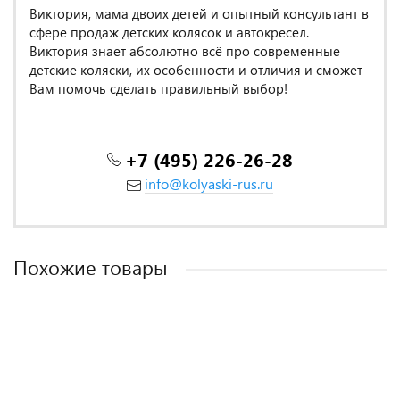
Виктория, мама двоих детей и опытный консультант в
сфере продаж детских колясок и автокресел.
Виктория знает абсолютно всё про современные
детские коляски, их особенности и отличия и сможет
Вам помочь сделать правильный выбор!
+7 (495) 226-26-28
info@kolyaski-rus.ru
Похожие товары
MADE IN POLAND
MADE IN POLAND
MADE IN POLAND
MADE IN POLAND
MADE IN POLAND
MADE IN POLAND