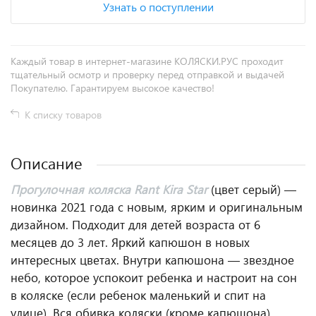
Узнать о поступлении
Каждый товар в интернет-магазине КОЛЯСКИ.РУС проходит
тщательный осмотр и проверку перед отправкой и выдачей
Покупателю. Гарантируем высокое качество!
К списку товаров
Описание
Прогулочная коляска Rant Kira Star
(цвет серый) —
новинка 2021 года с новым, ярким и оригинальным
дизайном. Подходит для детей возраста от 6
месяцев до 3 лет. Яркий капюшон в новых
интересных цветах. Внутри капюшона — звездное
небо, которое успокоит ребенка и настроит на сон
в коляске (если ребенок маленький и спит на
улице). Вся обивка коляски (кроме капюшона)