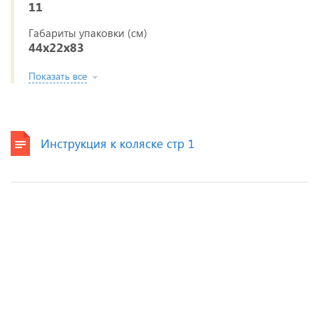
11
Габариты упаковки (см)
44x22x83
Показать все
Инструкция к коляске стр 1