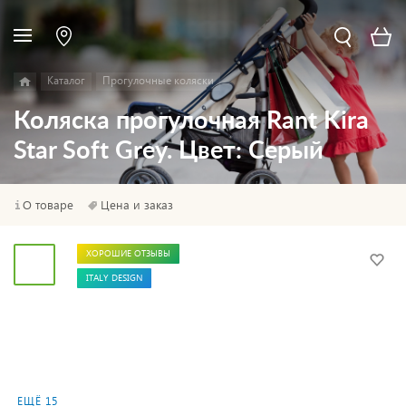
Каталог
Прогулочные коляски
Коляска прогулочная Rant Kira
Star Soft Grey. Цвет: Серый
О товаре
Цена и заказ
ХОРОШИЕ ОТЗЫВЫ
ITALY DESIGN
ЕЩЁ 15