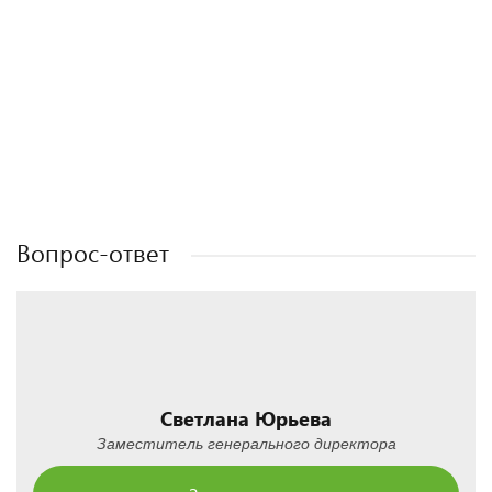
Полезные статьи
Полезные статьи
Полезные статьи
Полезные статьи
Вопрос-ответ
Светлана Юрьева
Заместитель генерального директора