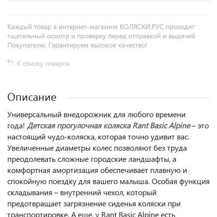
Каждый товар в интернет-магазине КОЛЯСКИ.РУС проходит
тщательный осмотр и проверку перед отправкой и выдачей
Покупателю. Гарантируем высокое качество!
К списку товаров
Описание
Универсальный внедорожник для любого времени
года!
Детская прогулочная коляска Rant Basic Alpine
– это
настоящий чудо-коляска, которая точно удивит вас.
Увеличенные диаметры колес позволяют без труда
преодолевать сложные городские ландшафты, а
комфортная амортизация обеспечивает плавную и
спокойную поездку для вашего малыша. Особая функция
складывания – внутренний чехол, который
предотвращает загрязнение сиденья коляски при
транспортировке. А еще, у Rant Basic Alpine есть