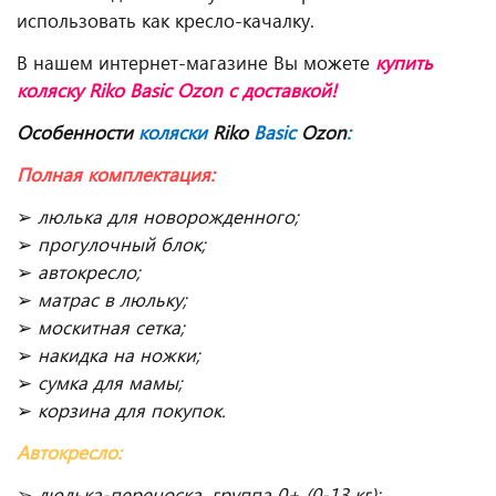
использовать как кресло-качалку.
В нашем интернет-магазине Вы можете
купить
коляску Riko Basic Ozon
с доставкой!
Особенности
коляски
Riko
Basic
Ozon
:
Полная комплектация:
➢
люлька для новорожденного;
➢
прогулочный блок;
➢
автокресло;
➢
матрас в люльку;
➢
москитная сетка;
➢
накидка на ножки;
➢
сумка для мамы;
➢
корзина для покупок.
Автокресло:
➢
люлька-переноска, группа 0+ (0-13 кг);