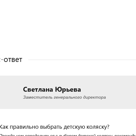
Полезные статьи
Полезные статьи
Полезные статьи
Полезные статьи
-ответ
Светлана Юрьева
Заместитель генерального директора
Как правильно выбрать детскую коляску?
Прежде чем определиться с выбором детской коляску, рекоменд