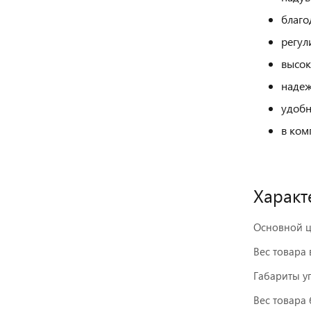
благо
регул
высок
надеж
удобн
в ком
Характ
Основной ц
Вес товара 
Габариты у
Вес товара 