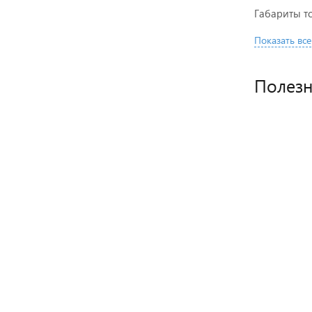
Габариты то
Показать все
Полез