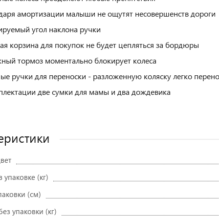
даря амортизации малыши не ощутят несовершенств дороги
ируемый угол наклона ручки
ая корзина для покупок не будет цепляться за бордюры
ный тормоз моментально блокирует колеса
ые ручки для переноски - разложенную коляску легко перен
плектации две сумки для мамы и два дождевика
еристики
вет
в упаковке (кг)
паковки (см)
без упаковки (кг)