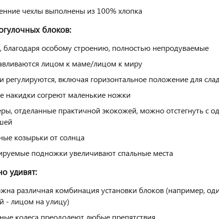
енние чехлы выполнены из 100% хлопка
гулочных блоков:
, благодаря особому строению, полностью непродуваемые
авливаются лицом к маме/лицом к миру
и регулируются, включая горизонтальное положение для слад
е накидки согреют маленькие ножки
ры, отделанные практичной экокожей, можно отстегнуть с од
шей
ные козырьки от солнца
ируемые подножки увеличивают спальные места
но удивят:
жна различная комбинация установки блоков (например, один
й - лицом на улицу)
ные колеса преодолеют любые препятствия