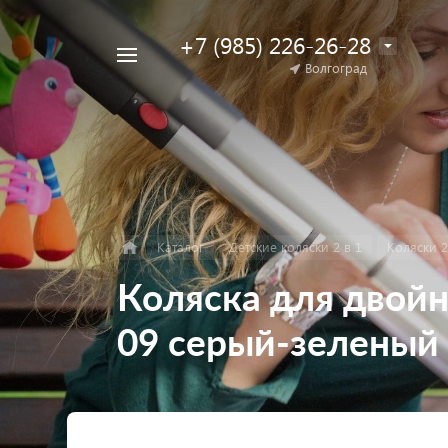
+7 (985) 226-26-28
Например,
Волгоград
Найти
коляска
в каталоге
для
двойни
Каталог
Детские коляски 2 в 1
Коляски 2
Коляска для двойни
09 серый-зеленый