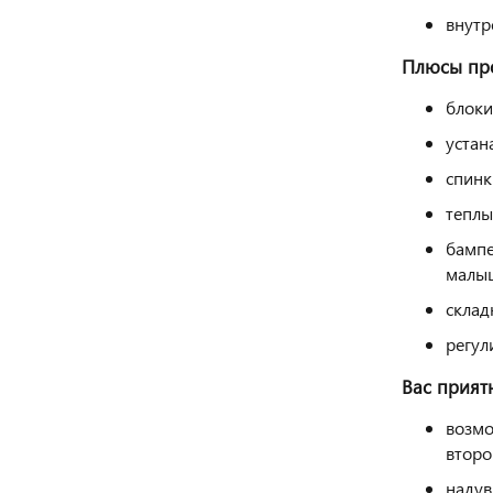
внутр
Плюсы про
блоки
устан
спинк
теплы
бампе
малы
склад
регул
Вас прият
возмо
второ
надув