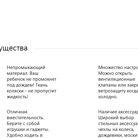
ущества
Непромыкающий
Множество настро
материал. Ваш
Можно открыть
ребенок не промокнет
вентиляционные
под дождем! Ткань
клапаны или закр
коляски - не пропустит
ветрозащиту когд
жидкость!
холодно.
Отличная
Наличие аксессуа
вместительность.
Широкий выбор
Берите с собой
стильных аксессуа
игрушки и гаджеты.
чехлы на колеса,
Удобно ходить в
дождевики, моск