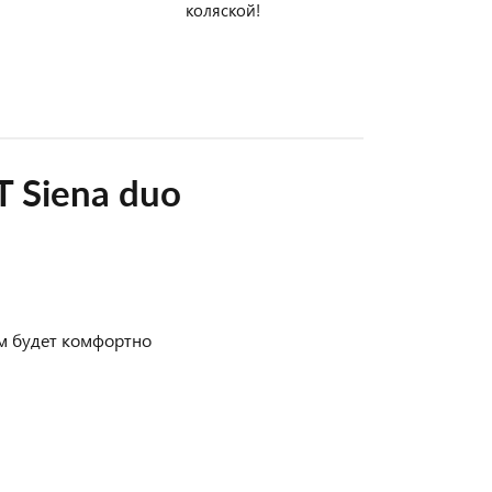
коляской!
 Siena duo
м будет комфортно