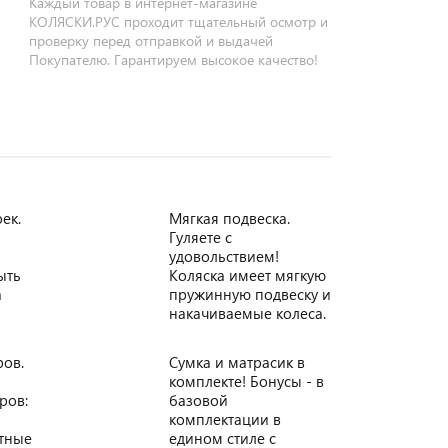
Каждый товар в интернет-магазине
КОЛЯСКИ.РУС проходит тщательный осмотр и
проверку перед отправкой и выдачей
Покупателю. Гарантируем высокое качество!
ек.
Мягкая подвеска.
Гуляете с
удовольствием!
ыть
Коляска имеет мягкую
а
пружинную подвеску и
накачиваемые колеса.
ров.
Сумка и матрасик в
комплекте! Бонусы - в
ров:
базовой
комплектации в
итные
едином стиле с