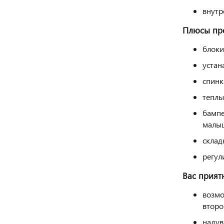
внутр
Плюсы про
блоки
устан
спинк
теплы
бампе
малы
склад
регул
Вас прият
возмо
второ
надув