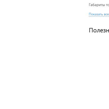
Габариты то
Показать все
Полез