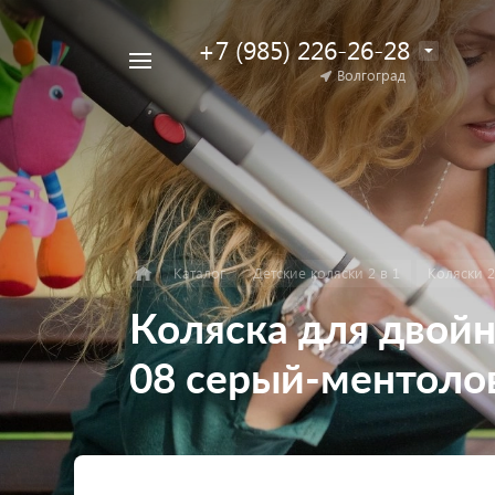
+7 (985) 226-26-28
Например,
Волгоград
Найти
коляска
в каталоге
для
двойни
Каталог
Детские коляски 2 в 1
Коляски 2
Коляска для двойни
08 серый-ментоло