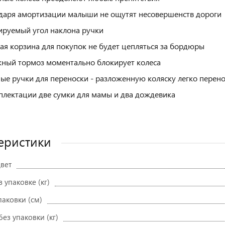
даря амортизации малыши не ощутят несовершенств дороги
ируемый угол наклона ручки
ая корзина для покупок не будет цепляться за бордюры
ный тормоз моментально блокирует колеса
ые ручки для переноски - разложенную коляску легко перен
плектации две сумки для мамы и два дождевика
еристики
вет
в упаковке (кг)
паковки (см)
без упаковки (кг)