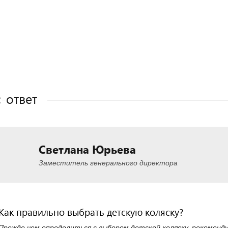
Полезные статьи
Полезные статьи
Полезные статьи
Полезные статьи
-ответ
Светлана Юрьева
Заместитель генерального директора
Как правильно выбрать детскую коляску?
Прежде чем определиться с выбором детской коляску, рекоменд