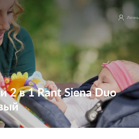
Личны
 в 1 для двойни
 2 в 1 Rant Siena Duo
вый