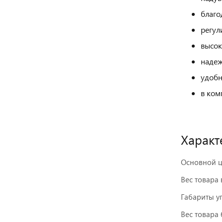
благо
регул
высок
надеж
удобн
в ком
Характ
Основной ц
Вес товара 
Габариты у
Вес товара 