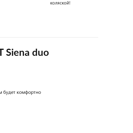
коляской!
 Siena duo
м будет комфортно