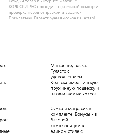
Каждый товар в интернет-магазине
КОЛЯСКИ.РУС проходит тщательный осмотр и
проверку перед отправкой и выдачей
Покупателю. Гарантируем высокое качество!
ек.
Мягкая подвеска.
Гуляете с
удовольствием!
ыть
Коляска имеет мягкую
а
пружинную подвеску и
накачиваемые колеса.
ров.
Сумка и матрасик в
комплекте! Бонусы - в
ров:
базовой
комплектации в
итные
едином стиле с