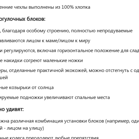
енние чехлы выполнены из 100% хлопка
гулочных блоков:
, благодаря особому строению, полностью непродуваемые
авливаются лицом к маме/лицом к миру
и регулируются, включая горизонтальное положение для слад
е накидки согреют маленькие ножки
ры, отделанные практичной экокожей, можно отстегнуть с од
шей
ные козырьки от солнца
ируемые подножки увеличивают спальные места
но удивят:
жна различная комбинация установки блоков (например, один
й - лицом на улицу)
ные колеса преодолеют любые препятствия