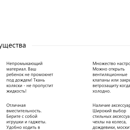
ущества
Непромыкающий
Множество настро
материал. Ваш
Можно открыть
ребенок не промокнет
вентиляционные
под дождем! Ткань
клапаны или закр
коляски - не пропустит
ветрозащиту когд
жидкость!
холодно.
Отличная
Наличие аксессуа
вместительность.
Широкий выбор
Берите с собой
стильных аксессуа
игрушки и гаджеты.
чехлы на колеса,
Удобно ходить в
дождевики, моск