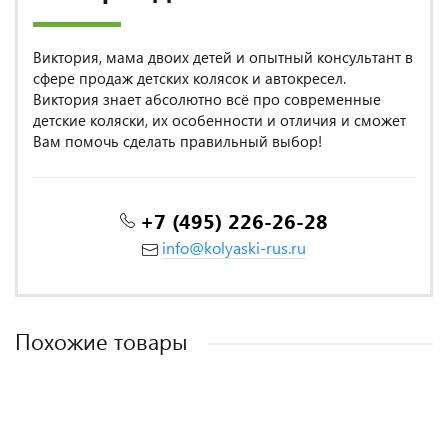
Виктория, мама двоих детей и опытный консультант в
сфере продаж детских колясок и автокресел.
Виктория знает абсолютно всё про современные
детские коляски, их особенности и отличия и сможет
Вам помочь сделать правильный выбор!
+7 (495) 226-26-28
info@kolyaski-rus.ru
Похожие товары
MADE IN POLAND
MADE IN POLAND
MADE IN POLAND
MADE IN POLAND
MADE IN ITALY
MADE IN POLAND