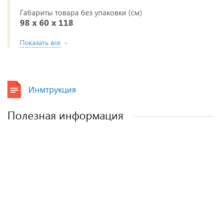
Габариты товара без упаковки (см)
98 x 60 x 118
Показать все
Инмтрукция
Полезная информация
Лучшие детские коляски 2-в-1. Рейтинг и
Рейтинг прогулочных колясок для зимы
Рейтинг колясок для новорожденных
Как выбрать детскую коляску для
новорожденного?
рекомендации.