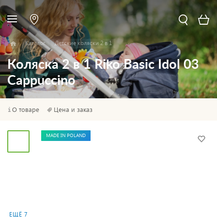
Каталог
Детские коляски 2 в 1
Коляска 2 в 1 Riko Basic Idol 03
Cappuccino
О товаре
Цена и заказ
MADE IN POLAND
ЕЩЁ 7