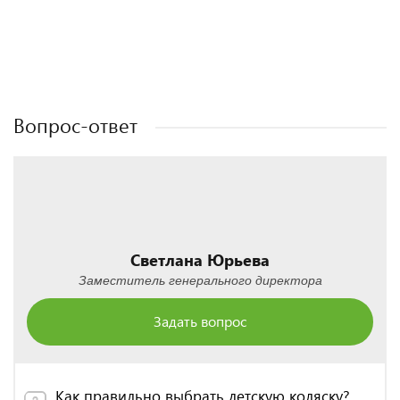
Полезные статьи
Полезные статьи
Полезные статьи
Полезные статьи
Вопрос-ответ
Светлана Юрьева
Заместитель генерального директора
Задать вопрос
Как правильно выбрать детскую коляску?