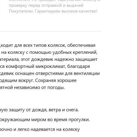
проверку перед отправкой и выдачей
Покупателю. Гарантируем высокое качество!
одит для всех типов колясок, обеспечивая
я на коляску с помощью удобных креплений,
атериала, этот дождевик надежно защищает
ется комфортный микроклимат, благодаря
ждевик оснащен отверстиями для вентиляции
ходящим вокруг. Сохраняя хорошее
ятной независимо от погоды.
ю защиту от дождя, ветра и снега.
 окружающим миром во время прогулки.
очно и легко надевается на коляску