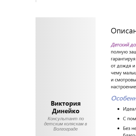
Описа
Детский до
полную защ
гарантируя
от дождя и
чему малыш
и смотровы
настроение
Особенн
Виктория
Идеал
Динейко
С пом
Консультант по
детским коляскам в
Без н
Волгограде
благо