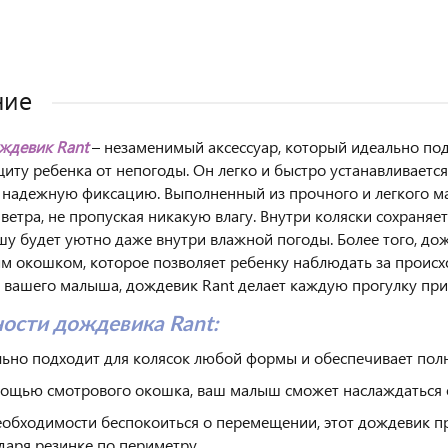
ние
ждевик Rant
– незаменимый аксессуар, который идеально подх
иту ребенка от непогоды. Он легко и быстро устанавливаетс
 надежную фиксацию. Выполненный из прочного и легкого м
 ветра, не пропуская никакую влагу. Внутри коляски сохраня
у будет уютно даже внутри влажной погоды. Более того, до
м окошком, которое позволяет ребенку наблюдать за проис
 вашего малыша, дождевик Rant делает каждую прогулку при
ости дождевика Rant:
ьно подходит для колясок любой формы и обеспечивает полну
ощью смотрового окошка, ваш малыш сможет наслаждаться
еобходимости беспокоиться о перемещении, этот дождевик пр
даря резинке по периметру.