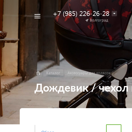
+7 (985) 226-26-28
Например,
Волгоград
Найти
коляска
в каталоге
для
двойни
Каталог
Аксессуары для колясок
Дождевик / чехол