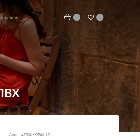
й кабинет
 ПВХ
Арт.: 4630033356216