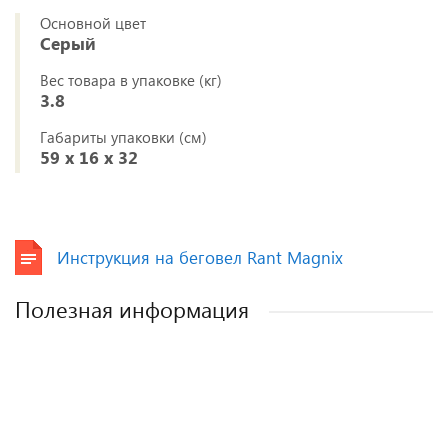
Основной цвет
Серый
Вес товара в упаковке (кг)
3.8
Габариты упаковки (см)
59 x 16 x 32
Инструкция на беговел Rant Magnix
Полезная информация
Как выбрать детское автокресло? Советы
Полезные аксессуары для малышей и
Автокресла для новорожденных.
эксперта.
мам.