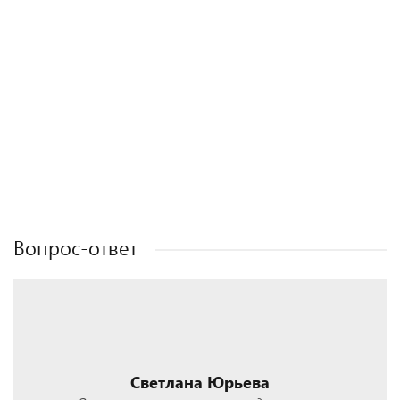
Полезные статьи
Полезные статьи
Полезные статьи
Вопрос-ответ
Светлана Юрьева