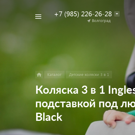
+7 (985) 226-26-28
Например,
Волгоград
Найти
коляска
в каталоге
для
двойни
Каталог
Детские коляски 3 в 1
Коляска 3 в 1 Ingles
подставкой под лю
Black