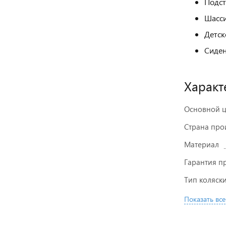
Подст
Шасс
Детск
Сиден
Характ
Основной ц
Страна про
Материал
Гарантия п
Тип коляск
Показать все