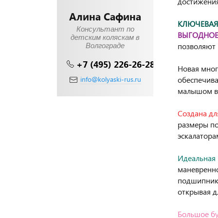
достижения 
Алина Сафина
КЛЮЧЕВАЯ
Консультант по
ВЫГОДНОЕ
детским коляскам в
позволяют 
Волгограде
+7 (495) 226-26-28
Новая мног
info@kolyaski-rus.ru
обеспечива
малышом в
Создана дл
размеры по
эскалатора
Идеальная 
маневренно
подшипнико
открывая д
Большое бу