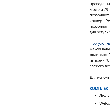
проведет м
люльки 79 
позволяют 
конверт. Р
позволяет 
для регули
Прогулочна
максимальн
родителю; 
из ткани (
свежего во
Для исполь
КОМПЛЕКТ
Люльк
Welco