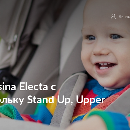
Личны
ina Electa с
льку Stand Up, Upper