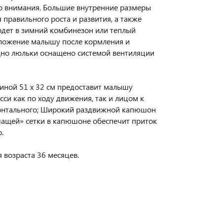
го внимания. Большие внутренние размеры
правильного роста и развития, а также
одет в зимний комбинезон или теплый
оложение малышу после кормления и
Дно люльки оснащено системой вентиляции
ной 51 х 32 см предоставит малышу
си как по ходу движения, так и лицом к
изонтального; Широкий раздвижной капюшон
ышащей» сетки в капюшоне обеспечит приток
.
 возраста 36 месяцев.