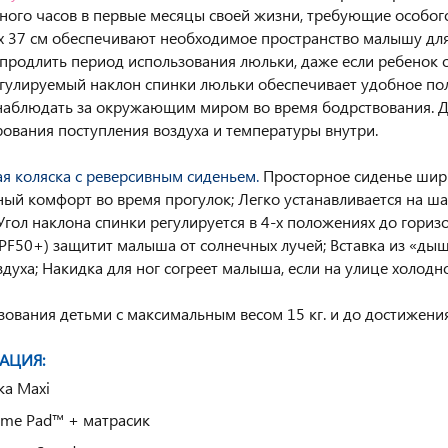
ного часов в первые месяцы своей жизни, требующие особо
х 37 см обеспечивают необходимое пространство малышу для 
продлить период использования люльки, даже если ребенок 
егулируемый наклон спинки люльки обеспечивает удобное п
наблюдать за окружающим миром во время бодрствования. 
рования поступления воздуха и температуры внутри.
я коляска с реверсивным сиденьем.
Просторное сиденье шири
ый комфорт во время прогулок; Легко устанавливается на шас
Угол наклона спинки регулируется в 4-х положениях до гор
UPF50+) защитит малыша от солнечных лучей; Вставка из «д
здуха; Накидка для ног согреет малыша, если на улице холодно
зования детьми с максимальным весом 15 кг. и до достижения
АЦИЯ:
а Maxi
me Pad™ + матрасик