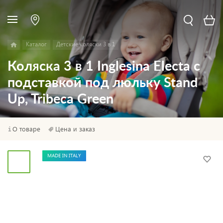
Каталог
Детские коляски 3 в 1
Коляска 3 в 1 Inglesina Electa с
подставкой под люльку Stand
Up, Tribeca Green
О товаре
Цена и заказ
MADE IN ITALY